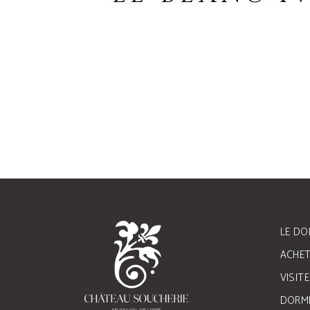
LE DO
ACHET
VISIT
DORMI