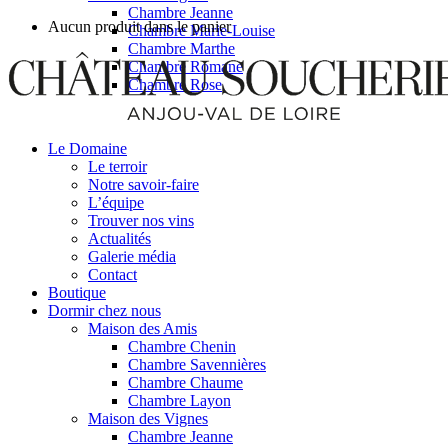
Chambre Jeanne
Aucun produit dans le panier
Chambre Marie-Louise
Chambre Marthe
Chambre Romane
Chambre Rose
Le Domaine
Le terroir
Notre savoir-faire
L’équipe
Trouver nos vins
Actualités
Galerie média
Contact
Boutique
Dormir chez nous
Maison des Amis
Chambre Chenin
Chambre Savennières
Chambre Chaume
Chambre Layon
Maison des Vignes
Chambre Jeanne