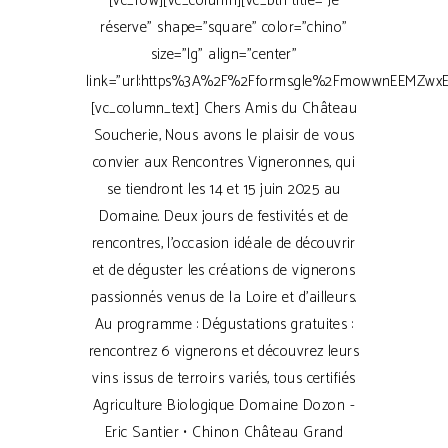
[vc_row][vc_column][vc_btn title="Je
réserve" shape="square" color="chino"
size="lg" align="center"
link="url:https%3A%2F%2Fforms.gle%2FmowwnEEMZwxEw3
[vc_column_text] Chers Amis du Château
Soucherie, Nous avons le plaisir de vous
convier aux Rencontres Vigneronnes, qui
se tiendront les 14 et 15 juin 2025 au
Domaine. Deux jours de festivités et de
rencontres, l'occasion idéale de découvrir
et de déguster les créations de vignerons
passionnés venus de la Loire et d'ailleurs.
Au programme : Dégustations gratuites :
rencontrez 6 vignerons et découvrez leurs
vins issus de terroirs variés, tous certifiés
Agriculture Biologique Domaine Dozon -
Eric Santier • Chinon Château Grand