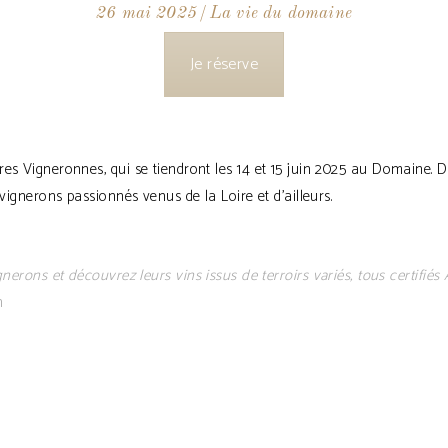
26 mai 2025
La vie du domaine
Je réserve
s Vigneronnes, qui se tiendront les 14 et 15 juin 2025 au Domaine. Deu
vignerons passionnés venus de la Loire et d’ailleurs.
nerons et découvrez leurs vins issus de terroirs variés, tous certifiés
n