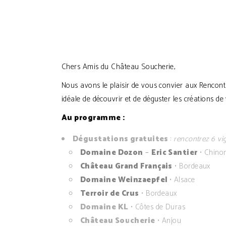
Chers Amis du Château Soucherie,
Nous avons le plaisir de vous convier aux Rencontre
idéale de découvrir et de déguster les créations de 
Au programme :
Dégustations gratuites
:
rencontrez 6 vig
Domaine Dozon
–
Eric Santier
• Chino
Château Grand Français
• Bordeaux
Domaine Weinzaepfel
• Alsace
Terroir de Crus
• Bordeaux
Domaine KL
• Côtes de Duras
Château Soucherie
• Anjou